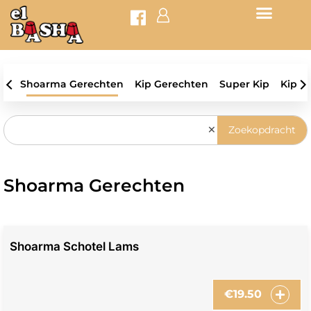
Shoarma Gerechten
Kip Gerechten
Super Kip
Kipsc
×
Zoekopdracht
Shoarma Gerechten
Shoarma Schotel Lams
€
19.50