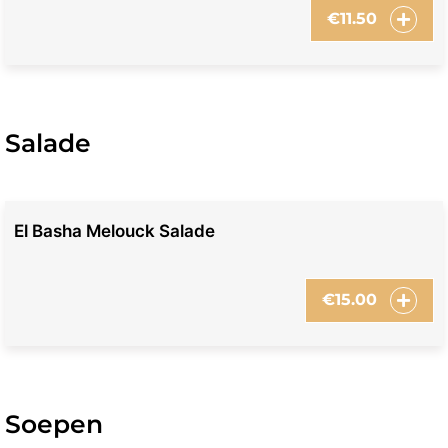
€
11.50
Salade
El Basha Melouck Salade
€
15.00
Soepen