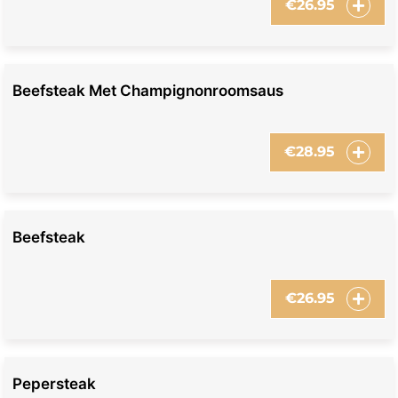
€
26.95
Beefsteak Met Champignonroomsaus
€
28.95
Beefsteak
€
26.95
Pepersteak