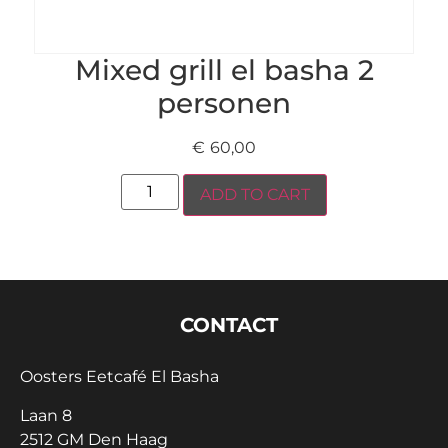
Mixed grill el basha 2
personen
€
60,00
ADD TO CART
CONTACT
Oosters Eetcafé El Basha
Laan 8
2512 GM Den Haag