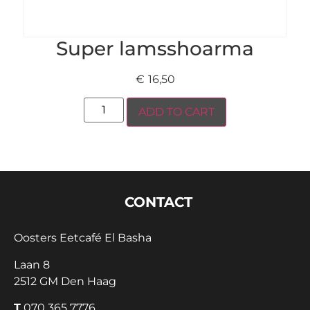
Super lamsshoarma
€
16,50
ADD TO CART
CONTACT
Oosters Eetcafé El Basha
Laan 8
2512 GM Den Haag
T
070 365 7776