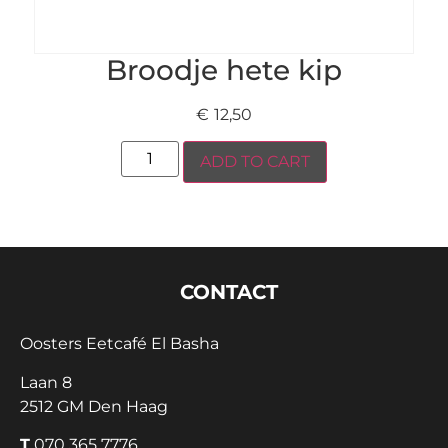
Broodje hete kip
€
12,50
ADD TO CART
CONTACT
Oosters Eetcafé El Basha
Laan 8
2512 GM Den Haag
T
070 365 7776