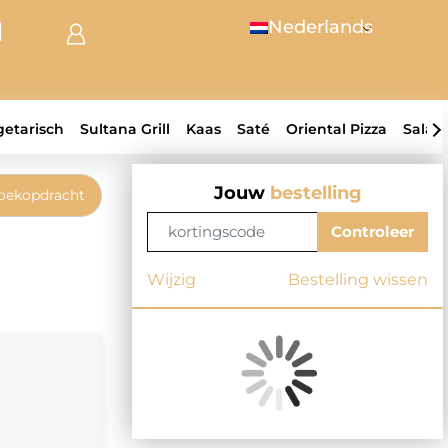
Nederlands
getarisch
Sultana Grill
Kaas
Saté
Oriental Pizza
Salad
Jouw
bestelling
oekopdracht
Controleer
Wijzig
Bestelling wissen
-->