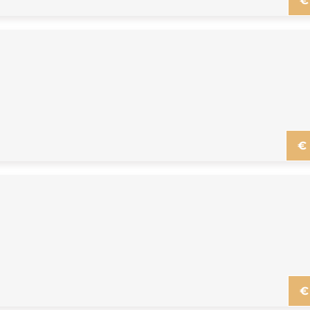
€
€
€