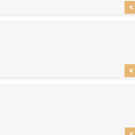
€
€
€