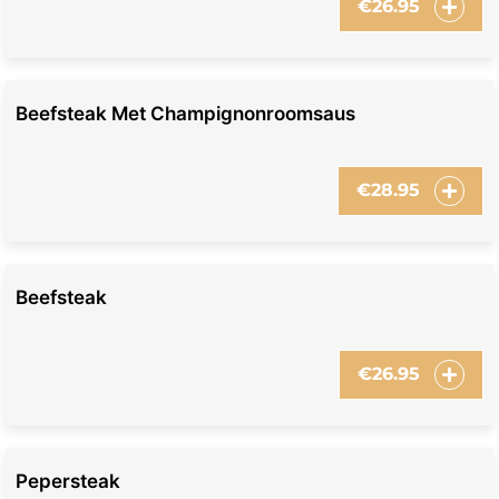
€
26.95
Beefsteak Met Champignonroomsaus
€
28.95
Beefsteak
€
26.95
Pepersteak