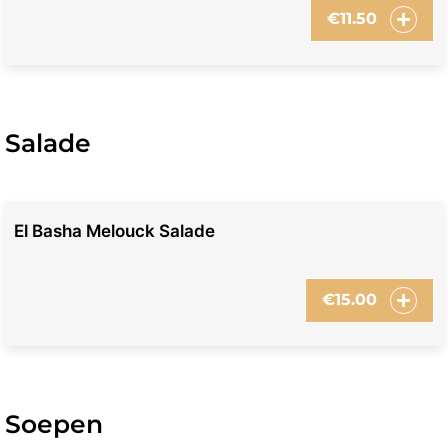
€
11.50
Salade
El Basha Melouck Salade
€
15.00
Soepen