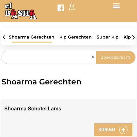
Shoarma Gerechten
Kip Gerechten
Super Kip
Kipsc
×
Zoekopdracht
Shoarma Gerechten
Shoarma Schotel Lams
€
19.50